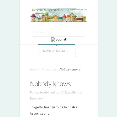
NAVIGATION MENU
Home
»
Donazioni
»
Nobody knows
Nobody knows
Posted by
bimond
on 15 Mar 2014 in
Donazioni
|
Progetto finanziato dalla nostra
Associazione.