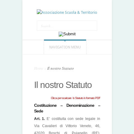
NAVIGATION MENU
Home
»
Il nostro Statuto
Il nostro Statuto
Clicca per scaricare lo Statuto in formato PDF
Costituzione – Denominazione –
Sede
Art. 1.
E’ costituita con sede legale in
Via Cavalieri di Vittorio Veneto, 46,
42020 Boschi di Puianello (RE),