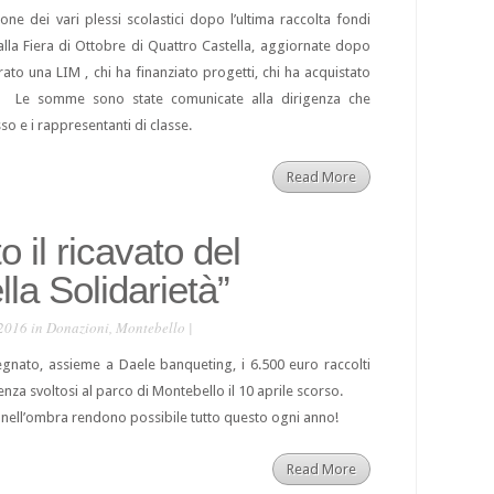
ne dei vari plessi scolastici dopo l’ultima raccolta fondi
 alla Fiera di Ottobre di Quattro Castella, aggiornate dopo
prato una LIM , chi ha finanziato progetti, chi ha acquistato
io. Le somme sono state comunicate alla dirigenza che
sso e i rappresentanti di classe.
Read More
 il ricavato del
la Solidarietà”
2016 in
Donazioni
,
Montebello
|
gnato, assieme a Daele banqueting, i 6.500 euro raccolti
enza svoltosi al parco di Montebello il 10 aprile scorso.
he nell’ombra rendono possibile tutto questo ogni anno!
Read More