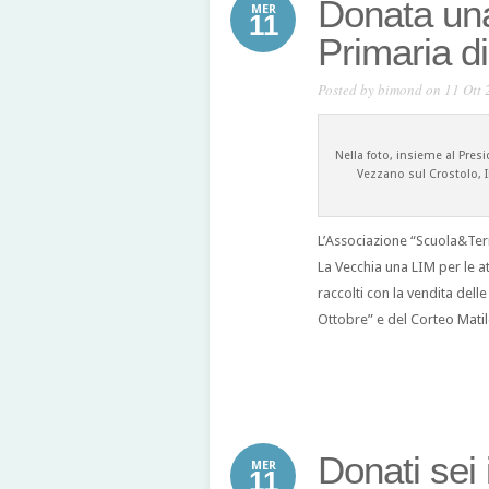
Donata una
MER
11
Primaria d
Posted by
bimond
on 11 Ott 
Nella foto, insieme al Presi
Vezzano sul Crostolo, I
L’Associazione “Scuola&Terr
La Vecchia una LIM per le att
raccolti con la vendita delle
Ottobre” e del Corteo Matil
Donati sei 
MER
11