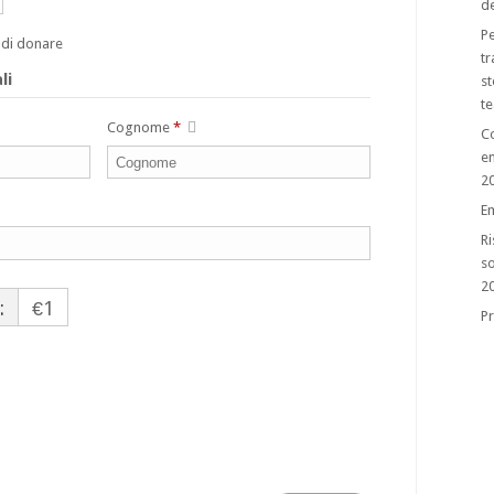
de
Pe
endi donare
tr
li
st
te
Cognome
*
Co
e
2
E
Ri
so
2
:
€1
Pr