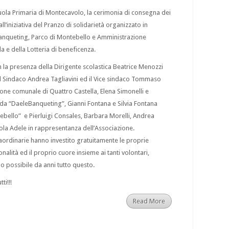
Scuola Primaria di Montecavolo, la cerimonia di consegna dei
ll’iniziativa del Pranzo di solidarietà organizzato in
anqueting, Parco di Montebello e Amministrazione
a e della Lotteria di beneficenza.
la presenza della Dirigente scolastica Beatrice Menozzi
 il Sindaco Andrea Tagliavini ed il Vice sindaco Tommaso
ione comunale di Quattro Castella, Elena Simonelli e
enda “DaeleBanqueting”, Gianni Fontana e Silvia Fontana
ebello” e Pierluigi Consales, Barbara Morelli, Andrea
ccola Adele in rappresentanza dell’Associazione.
aordinarie hanno investito gratuitamente le proprie
nalità ed il proprio cuore insieme ai tanti volontari,
do possibile da anni tutto questo.
ti!!!
Read More