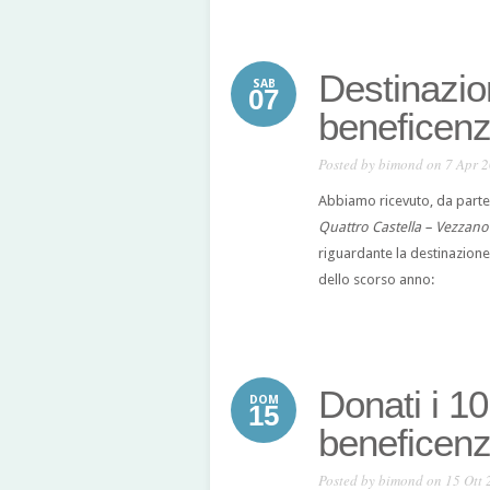
Destinazio
SAB
07
beneficenz
Posted by
bimond
on 7 Apr 
Abbiamo ricevuto, da parte d
Quattro Castella – Vezzano
riguardante la destinazione
dello scorso anno:
Donati i 1
DOM
15
beneficen
Posted by
bimond
on 15 Ott 