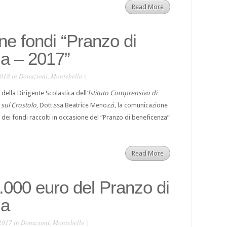
Read More
ne fondi “Pranzo di
a – 2017”
2018 in
Donazioni
,
Montebello
|
ella Dirigente Scolastica dell’
Istituto Comprensivo di
 sul Crostolo
, Dott.ssa Beatrice Menozzi, la comunicazione
 dei fondi raccolti in occasione del “Pranzo di beneficenza”
Read More
0.000 euro del Pranzo di
za
2017 in
Donazioni
,
Montebello
|