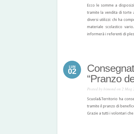
Ecco le somme a disposizio
tramite la vendita di torte
diversi utilizzi: chi ha com
materiale scolastico var
informerà i referenti di ple
Consegnato
LUN
02
“Pranzo del
Posted by
bimond
on 2 Mag 
Scuola&Territorio ha conse
tramite il pranzo di benefic
Grazie a tutti i volontari c