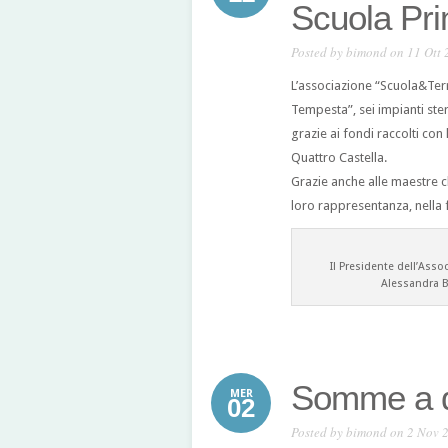
Scuola Pri
Posted by
bimond
on 11 Ott 
L’associazione “Scuola&Terr
Tempesta”, sei impianti stere
grazie ai fondi raccolti con 
Quattro Castella.
Grazie anche alle maestre c
loro rappresentanza, nella f
Il Presidente dell’Asso
Alessandra Bo
Somme a d
MER
02
Posted by
bimond
on 2 Nov 