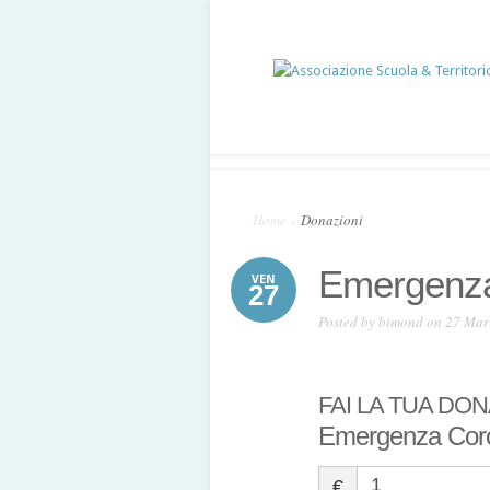
Home
»
Donazioni
Emergenza
VEN
27
Posted by
bimond
on 27 Mar
FAI LA TUA DO
Emergenza Coro
€