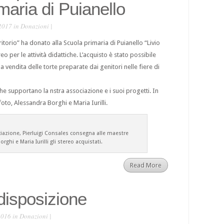
maria di Puianello
2017 in
Donazioni
|
itorio” ha donato alla Scuola primaria di Puianello “Livio
o per le attività didattiche. L’acquisto è stato possibile
la vendita delle torte preparate dai genitori nelle fiere di
he supportano la nstra associazione e i suoi progetti. In
oto, Alessandra Borghi e Maria Iurilli.
ciazione, Pierluigi Consales consegna alle maestre
rghi e Maria Iurilli gli stereo acquistati.
Read More
isposizione
2016 in
Donazioni
|