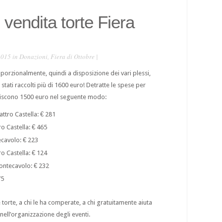
vendita torte Fiera
2015 in
Donazioni
,
Fiera di Ottobre
|
porzionalmente, quindi a disposizione dei vari plessi,
 stati raccolti più di 1600 euro! Detratte le spese per
rtiscono 1500 euro nel seguente modo:
ttro Castella: € 281
o Castella: € 465
ecavolo: € 223
o Castella: € 124
Montecavolo: € 232
75
 torte, a chi le ha comperate, a chi gratuitamente aiuta
e nell’organizzazione degli eventi.