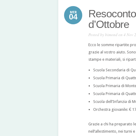
Resoconto 
MER
04
d’Ottobre
Posted by
bimond
on 4 Nov 
Ecco le somme ripartite pro
grazie al vostro aiuto. Sono
stampe e materiali, si ripa
Scuola Secondaria di Qua
Scuola Primaria di Quattr
Scuola Primaria di Mont
Scuola Primaria di Quattr
Scuola dell’Infanzia di 
Orchestra giovanile: € 1
Grazie a chi ha preparato le
nell’allestimento, nei turni 