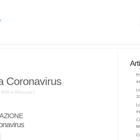
Art
Pr
 Coronavirus
es
Lo
 2020 in
Donazioni
|
2
Lo
es
NAZIONE
C
navirus
M
Co