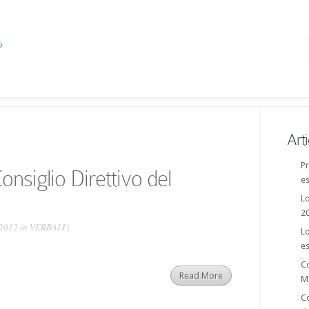
Arti
Pr
onsiglio Direttivo del
es
Lo
2
 2012 in
VERBALI
|
Lo
es
C
Read More
M
Co