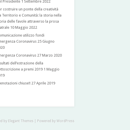
l Presidente
1 Settembre 2022
r costruire un ponte della creatività
a Territorio e Comunità: la storia nella
oria delle favole attraverso la prosa
atrale
10 Maggio 2022
municazione utilizzo fondi
mergenza Coronavirus
25 Giugno
020
mergenza Coronavirus
27 Marzo 2020
sultati dell’estrazione della
ttoscrizione a premi 2019
1 Maggio
019
enotazioni chiuse!!
27 Aprile 2019
ed by
Elegant Themes
| Powered by
WordPress