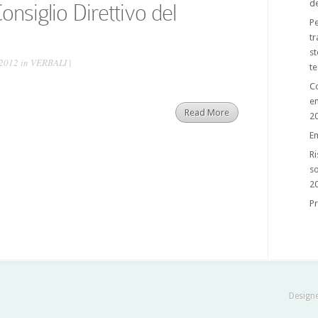
de
onsiglio Direttivo del
Pe
tr
st
 2012 in
VERBALI
|
te
Co
e
Read More
2
E
Ri
so
2
Pr
Design