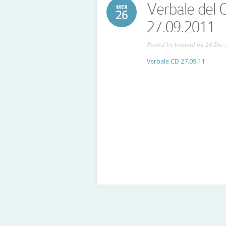
Verbale del C
MER
26
27.09.2011
Posted by
bimond
on 26 Dic
Verbale CD 27.09.11