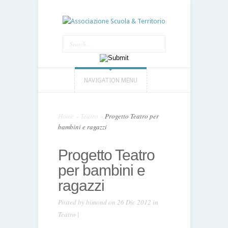
NAVIGATION MENU
Home
»
Teatro
»
Progetto Teatro per
bambini e ragazzi
Progetto Teatro
per bambini e
ragazzi
Posted by
bimond
on 26 Dic 2012 in
Teatro
|