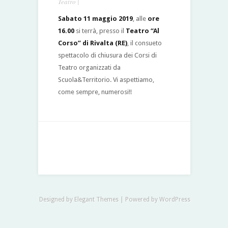
Teatro
|
Sabato 11 maggio 2019
, alle
ore
16.00
si terrà, presso il
Teatro “Al
Corso” di Rivalta (RE)
, il consueto
spettacolo di chiusura dei Corsi di
Teatro organizzati da
Scuola&Territorio. Vi aspettiamo,
come sempre, numerosi!!
Designed by
Elegant Themes
| Powered by
WordPress