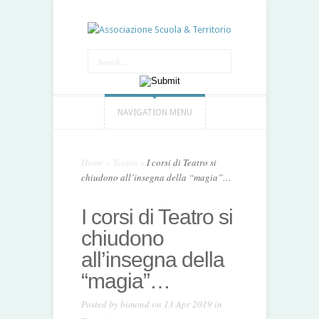
NAVIGATION MENU
Home
»
Teatro
»
I corsi di Teatro si
chiudono all’insegna della “magia”…
I corsi di Teatro si
chiudono
all’insegna della
“magia”…
Posted by
bimond
on 13 Apr 2019 in