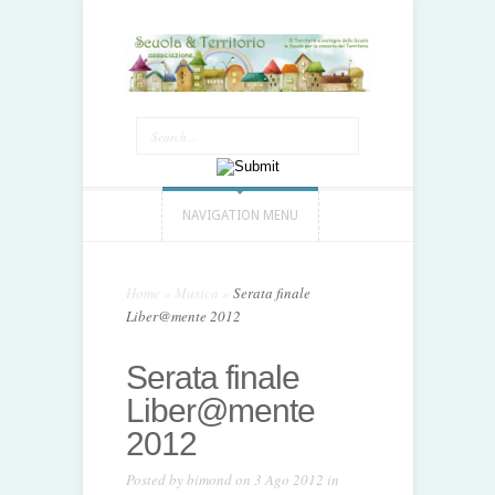
NAVIGATION MENU
Home
»
Musica
»
Serata finale
Liber@mente 2012
Serata finale
Liber@mente
2012
Posted by
bimond
on 3 Ago 2012 in