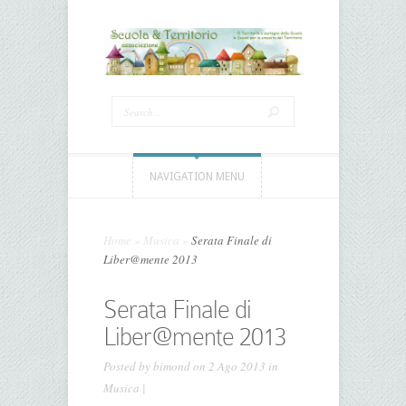
NAVIGATION MENU
Home
»
Musica
»
Serata Finale di
Liber@mente 2013
Serata Finale di
Liber@mente 2013
Posted by
bimond
on 2 Ago 2013 in
Musica
|