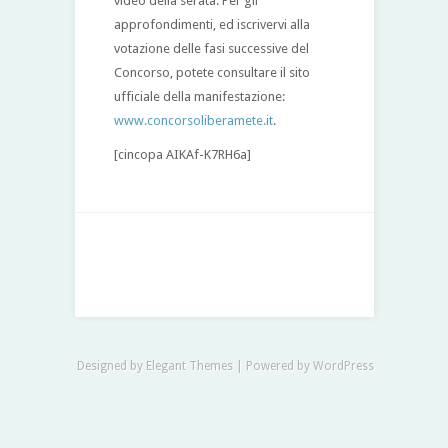
video della serata. Per gli
approfondimenti, ed iscrivervi alla
votazione delle fasi successive del
Concorso, potete consultare il sito
ufficiale della manifestazione:
www.concorsoliberamete.it
.
[cincopa AIKAf-K7RH6a]
Designed by
Elegant Themes
| Powered by
WordPress