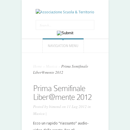
NAVIGATION MENU
Home
»
Musica
»
Prima Semifinale
Liber@mente 2012
Prima Semifinale
Liber@mente 2012
Posted by
bimond
on 11 Lug 2012 in
Musica
|
Ecco un rapido “riassunto” audio-