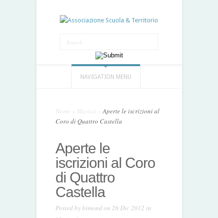
NAVIGATION MENU
Home
»
Musica
»
Aperte le iscrizioni al
Coro di Quattro Castella
Aperte le
iscrizioni al Coro
di Quattro
Castella
Posted by
bimond
on 26 Dic 2012 in