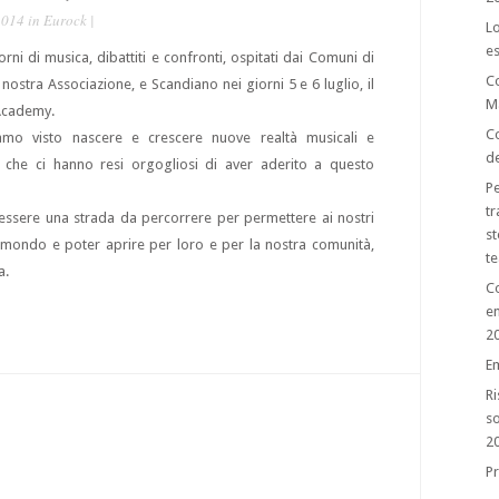
2014 in
Eurock
|
Lo
es
rni di musica, dibattiti e confronti, ospitati dai Comuni di
C
 nostra Associazione, e Scandiano nei giorni 5 e 6 luglio, il
M
Academy.
Co
amo visto nascere e crescere nuove realtà musicali e
de
tà che ci hanno resi orgogliosi di aver aderito a questo
Pe
tr
sere una strada da percorrere per permettere ai nostri
st
l mondo e poter aprire per loro e per la nostra comunità,
te
a.
Co
e
2
E
Ri
so
2
Pr