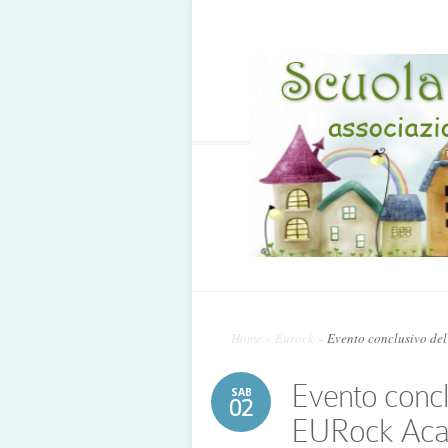
Home
»
Eurock
»
Evento conclusivo de
Evento concl
SAB
02
EURock Ac