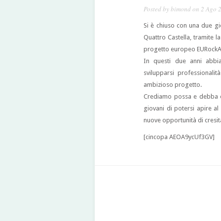
Posted by
bimond
on 2 Ago 
Si è chiuso con una due gio
Quattro Castella, tramite la
progetto europeo EURock
In questi due anni abbi
svilupparsi professionali
ambizioso progetto.
Crediamo possa e debba es
giovani di potersi apire a
nuove opportunità di cresit
[cincopa AEOA9ycUf3GV]