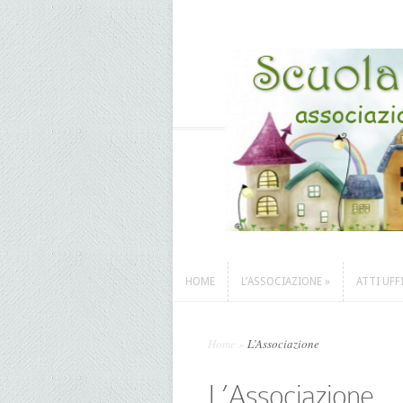
HOME
L’ASSOCIAZIONE
»
ATTI UFF
HOME
L’ASSOCIAZIONE
»
ATTI UFF
Home
»
L’Associazione
L’Associazione