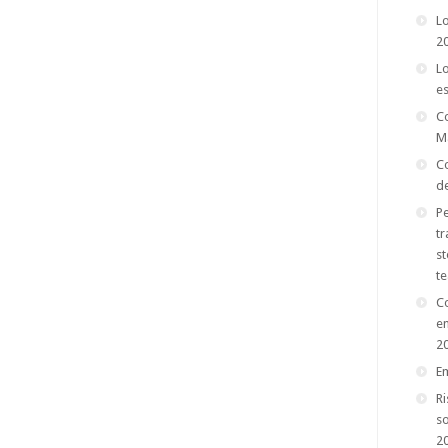
Lo
2
Lo
es
C
M
Co
de
Pe
tr
st
te
Co
e
2
E
Ri
so
2