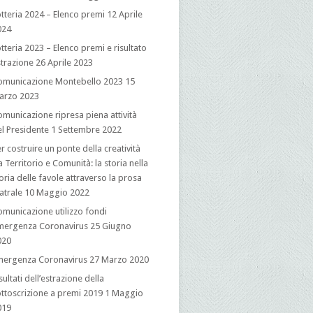
tteria 2024 – Elenco premi
12 Aprile
024
tteria 2023 – Elenco premi e risultato
trazione
26 Aprile 2023
omunicazione Montebello 2023
15
arzo 2023
municazione ripresa piena attività
l Presidente
1 Settembre 2022
r costruire un ponte della creatività
a Territorio e Comunità: la storia nella
oria delle favole attraverso la prosa
atrale
10 Maggio 2022
municazione utilizzo fondi
mergenza Coronavirus
25 Giugno
020
mergenza Coronavirus
27 Marzo 2020
sultati dell’estrazione della
ttoscrizione a premi 2019
1 Maggio
019